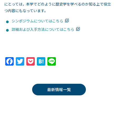
にとっては，本学でどのように歴史学を学べるのか知る上で役立
つ内容にもなっています。
シンポジウムについてはこちら
詳細および入手方法についてはこちら
F
T
P
H
Li
a
w
o
at
n
c
itt
c
e
e
e
er
k
n
最新情報一覧
b
et
a
o
o