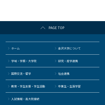
o
o
k
PAGE TOP
ホーム
金沢大学について
学域・学類・大学院
研究・産学連携
国際交流・留学
社会連携
教育・学生支援・学生活動
卒業生・生涯学習
⼊試情報・高大院接続