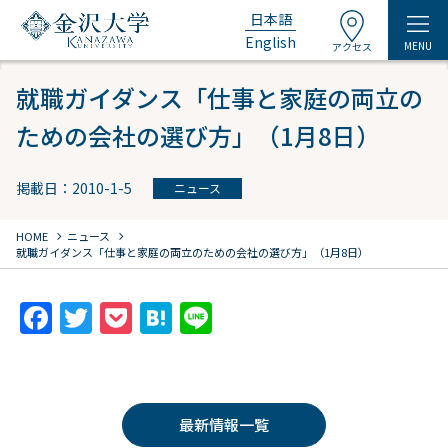
日本語
English
MENU
アクセス
就職ガイダンス「仕事と家庭の両立の
ための会社の選び方」（1月8日）
掲載日：2010-1-5
ニュース
chevron_right
chevron_right
HOME
ニュース
就職ガイダンス「仕事と家庭の両立のための会社の選び方」（1月8日）
F
T
P
H
Li
a
w
o
at
n
c
itt
c
e
e
e
er
k
n
最新情報一覧
b
et
a