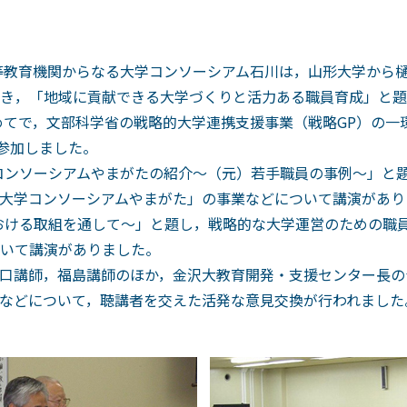
高等教育機関からなる大学コンソーシアム石川は，山形大学から
き，「地域に貢献できる大学づくりと活力ある職員育成」と題
めてで，文部科学省の戦略的大学連携支援事業（戦略GP）の一
が参加しました。
コンソーシアムやまがたの紹介～（元）若手職員の事例～」と題
大学コンソーシアムやまがた」の事業などについて講演があり
おける取組を通して～」と題し，戦略的な大学運営のための職
いて講演がありました。
口講師，福島講師のほか，金沢大教育開発・支援センター長の
などについて，聴講者を交えた活発な意見交換が行われました