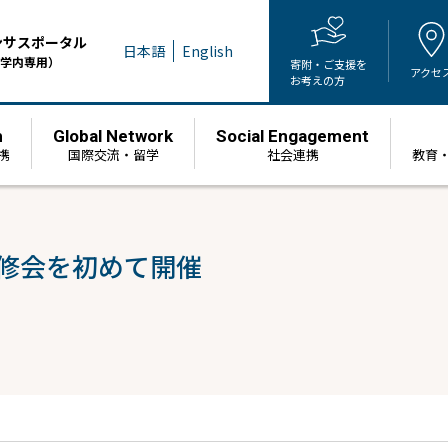
ンサスポータル
日本語
English
学内専用）
寄附・ご支援を
アクセ
お考えの方
h
Global Network
Social Engagement
携
国際交流・留学
社会連携
教育
研修会を初めて開催