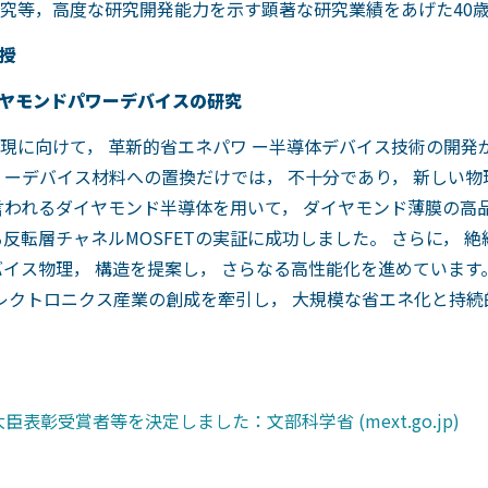
究等，高度な研究開発能力を示す顕著な研究業績をあげた40
 准教授
イヤモンドパワーデバイスの研究
に向けて， 革新的省エネパワ ー半導体デバイス技術の開発
 ーデバイス材料への置換だけでは， 不十分であり， 新しい
われるダイヤモンド半導体を用いて， ダイヤモンド薄膜の高品
反転層チャネルMOSFETの実証に成功しました。 さらに， 絶
バイス物理， 構造を提案し， さらなる高性能化を進めています
エレクトロニクス産業の創成を牽引し， 大規模な省エネ化と持
彰受賞者等を決定しました：文部科学省 (mext.go.jp)