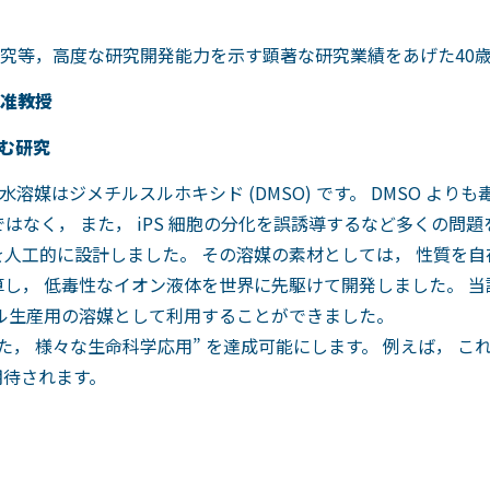
究等，高度な研究開発能力を示す顕著な研究業績をあげた40
系​ 准教授
む研究
媒はジメチルスルホキシド (DMSO) です。 DMSO より
ではなく， また， iPS 細胞の分化を誤誘導するなど多くの問
人工的に設計しました。 その溶媒の素材としては， 性質を
算し， 低毒性なイオン液体を世界に先駆けて開発しました。 当
ール生産用の溶媒として利用することができました。
， 様々な生命科学応用” を達成可能にします。 例えば， こ
期待されます。