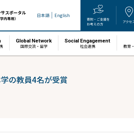
ンサスポータル
日本語
English
学内専用）
寄附・ご支援を
アクセ
お考えの方
h
Global Network
Social Engagement
携
国際交流・留学
社会連携
教育
本学の教員4名が受賞