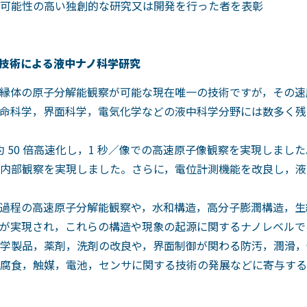
可能性の高い独創的な研究又は開発を行った者を表彰
鏡技術による液中ナノ科学研究
縁体の原子分解能観察が可能な現在唯一の技術ですが，その速
命科学，界面科学，電気化学などの液中科学分野には数多く残
 50 倍高速化し，1 秒／像での高速原子像観察を実現しました
ール内部観察を実現しました。さらに，電位計測機能を改良し，
程の高速原子分解能観察や，水和構造，高分子膨潤構造，生細
が実現され，これらの構造や現象の起源に関するナノレベルで
学製品，薬剤，洗剤の改良や，界面制御が関わる防汚，潤滑，
腐食，触媒，電池，センサに関する技術の発展などに寄与する