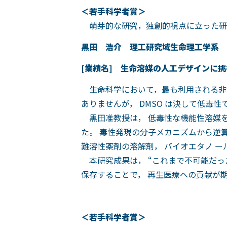
＜若手科学者賞＞
萌芽的な研究，独創的視点に立った研
黒田 浩介 理工研究域生命理工学
[
業
績名] 生命溶媒の人工デザインに挑
生命科学において，最も利用される非水溶
ありませんが， DMSO は決して低毒性
黒田准教授は， 低毒性な機能性溶媒を
た。 毒性発現の分子メカニズムから逆
難溶性薬剤の溶解剤， バイオエタノ 
本研究成果は， “これまで不可能だった
保存することで， 再生医療への貢献が
＜若手科学者賞＞