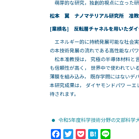
萌芽的な研究，独創的視点に立った研
松本 翼 ナノマテリアル研究所
[
業
績名] 反転層チャネルを用いたダ
エネルギー的に持続発展可能な社会実現
の本技術発展の流れである高性能なパワ
松本准教授は， 究極の半導体材料と言
も信頼性が高く， 世界中で使われている
薄膜を組み込み， 既存学問にはないデ
本研究成果は， ダイヤモンドパワ ー
待されます。
令和5年度科学技術分野の文部科学大臣表
Facebook
Twitter
Pocket
Hatena
Line