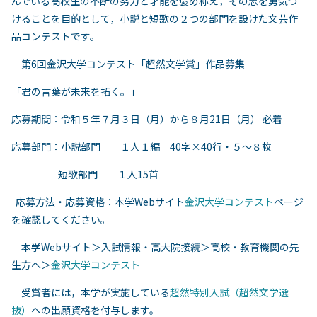
んでいる高校生の不断の努力と才能を褒め称え，その志を勇気づ
けることを目的として，小説と短歌の２つの部門を設けた文芸作
品コンテストです。
第6回金沢大学コンテスト「超然文学賞」作品募集
「君の言葉が未来を拓く。」
応募期間：令和５年７月３日（月）から８月21日（月） 必着
応募部門：小説部門 １人１編 40字×40行・５～８枚
短歌部門 １人15首
応募方法・応募資格：本学Webサイト
金沢大学コンテスト
ページ
を確認してください。
本学Webサイト＞入試情報・高大院接続＞高校・教育機関の先
生方へ＞
金沢大学コンテスト
受賞者には，本学が実施している
超然特別入試（超然文学選
抜）
への出願資格を付与します。