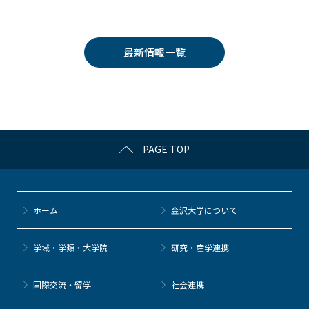
a
w
o
at
n
c
itt
c
e
e
e
er
k
n
最新情報一覧
b
et
a
o
o
k
PAGE TOP
ホーム
金沢大学について
学域・学類・大学院
研究・産学連携
国際交流・留学
社会連携