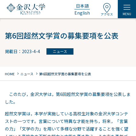
日本語
English
MENU
アクセス
第6回超然文学賞の募集要項を公表
掲載日：2023-4-4
ニュース
chevron_right
chevron_right
HOME
ニュース
第6回超然文学賞の募集要項を公表
このたび，金沢大学は，第6回超然文学賞の募集要項を公表しま
した。
超然文学賞は，本学が実施している高校生対象の金沢大学コンテ
ストの一つです。言葉について特異な才能を持ち，将来，「言葉
の力」「文学の力」を用いて多様な分野で活躍することを強く望