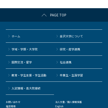
o
k
PAGE TOP
ホーム
金沢大学について
学域・学類・大学院
研究・産学連携
国際交流・留学
社会連携
教育・学生支援・学生活動
卒業生・生涯学習
⼊試情報・高大院接続
お問い合わせ
法人文書／個人情報保護
推奨環境
English