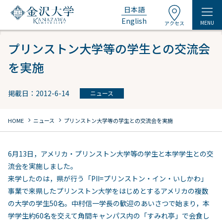
日本語
English
MENU
アクセス
プリンストン大学等の学生との交流会
を実施
掲載日：2012-6-14
ニュース
chevron_right
chevron_right
HOME
ニュース
プリンストン大学等の学生との交流会を実施
6月13日，アメリカ・プリンストン大学等の学生と本学学生との交
流会を実施しました。
来学したのは，県が行う「PII=プリンストン・イン・いしかわ」
事業で来県したプリンストン大学をはじめとするアメリカの複数
の大学の学生50名。中村信一学長の歓迎のあいさつで始まり，本
学学生約60名を交えて角間キャンパス内の「すみれ亭」で会食し