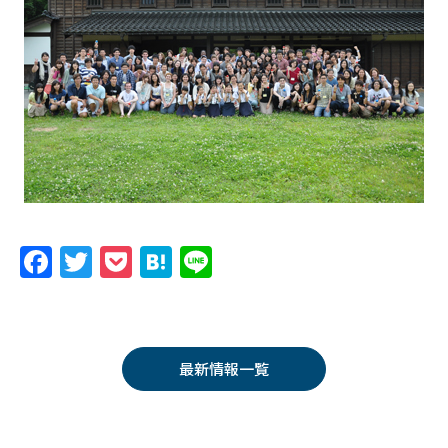
F
T
P
H
Li
a
w
o
at
n
c
itt
c
e
e
e
er
k
n
最新情報一覧
b
et
a
o