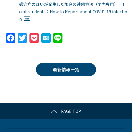
感染症の疑いが発生した場合の連絡方法（学内専用）／T
o all students：How to Report about COVID-19 infectio
n
F
T
P
H
Li
a
w
o
at
n
c
itt
c
e
e
e
er
k
n
最新情報一覧
b
et
a
o
o
k
PAGE TOP