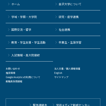
ホーム
金沢大学について
学域・学類・大学院
研究・産学連携
国際交流・留学
社会連携
教育・学生支援・学生活動
卒業生・生涯学習
⼊試情報・高大院接続
お問い合わせ
法人文書／個人情報保護
推奨環境
English
Google Analyticsの利用について
サイトマップ
教職員採用情報
緊急連絡先
学術メディア創成センター