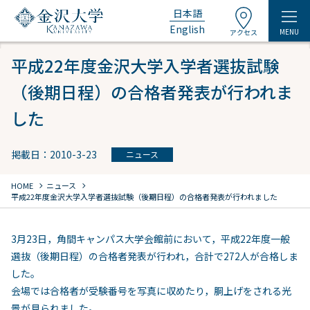
日本語
English
MENU
アクセス
平成22年度金沢大学入学者選抜試験
（後期日程）の合格者発表が行われま
した
掲載日：2010-3-23
ニュース
chevron_right
chevron_right
HOME
ニュース
平成22年度金沢大学入学者選抜試験（後期日程）の合格者発表が行われました
3月23日，角間キャンパス大学会館前において，平成22年度一般
選抜（後期日程）の合格者発表が行われ，合計で272人が合格しま
した。
会場では合格者が受験番号を写真に収めたり，胴上げをされる光
景が見られました。