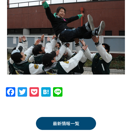
F
T
P
H
Li
a
w
o
at
n
c
itt
c
e
e
e
er
k
n
最新情報一覧
b
et
a