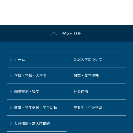
o
o
k
PAGE TOP
ホーム
金沢大学について
学域・学類・大学院
研究・産学連携
国際交流・留学
社会連携
教育・学生支援・学生活動
卒業生・生涯学習
⼊試情報・高大院接続