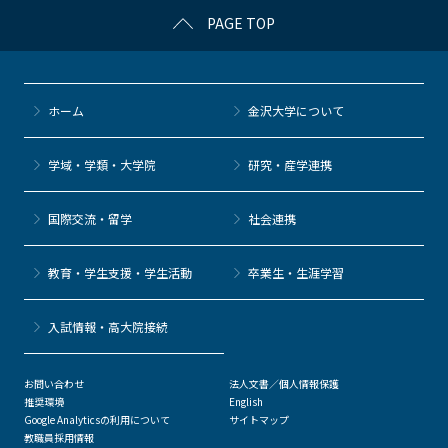
PAGE TOP
ホーム
金沢大学について
学域・学類・大学院
研究・産学連携
国際交流・留学
社会連携
教育・学生支援・学生活動
卒業生・生涯学習
⼊試情報・高大院接続
お問い合わせ
法人文書／個人情報保護
推奨環境
English
Google Analyticsの利用について
サイトマップ
教職員採用情報