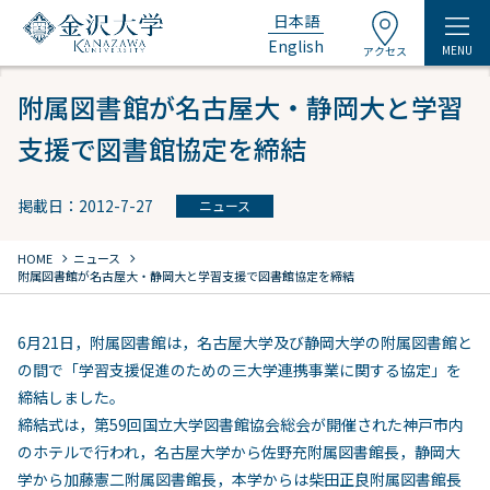
日本語
English
MENU
アクセス
附属図書館が名古屋大・静岡大と学習
支援で図書館協定を締結
掲載日：2012-7-27
ニュース
chevron_right
chevron_right
HOME
ニュース
附属図書館が名古屋大・静岡大と学習支援で図書館協定を締結
6月21日，附属図書館は，名古屋大学及び静岡大学の附属図書館と
の間で「学習支援促進のための三大学連携事業に関する協定」を
締結しました。
締結式は，第59回国立大学図書館協会総会が開催された神戸市内
のホテルで行われ，名古屋大学から佐野充附属図書館長，静岡大
学から加藤憲二附属図書館長，本学からは柴田正良附属図書館長