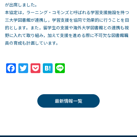
が出席しました。
本協定は，ラーニング・コモンズと呼ばれる学習支援施設を持つ
三大学図書館が連携し，学習支援を協同で効果的に行うことを目
的とします。また，留学生の支援や海外大学図書館との連携も視
野に入れて取り組み，加えて支援を進める際に不可欠な図書館職
員の育成も計画しています。
F
T
P
H
Li
a
w
o
at
n
c
itt
c
e
e
e
er
k
n
最新情報一覧
b
et
a
o
o
k