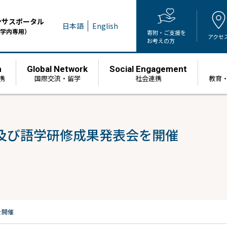
ンサスポータル
日本語
English
学内専用）
寄附・ご支援を
アクセ
お考えの方
h
Global Network
Social Engagement
携
国際交流・留学
社会連携
教育
及び語学研修成果発表会を開催
を開催