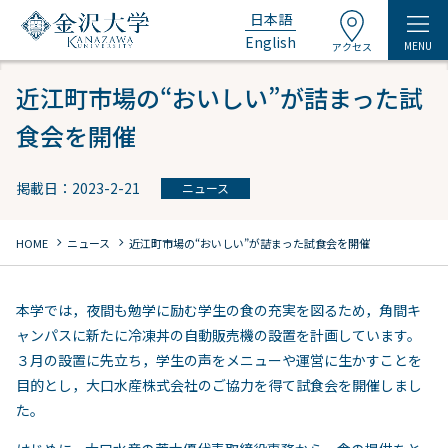
日本語
English
MENU
アクセス
近江町市場の“おいしい”が詰まった試
食会を開催
掲載日：2023-2-21
ニュース
chevron_right
chevron_right
HOME
ニュース
近江町市場の“おいしい”が詰まった試食会を開催
本学では，夜間も勉学に励む学生の食の充実を図るため，角間キ
ャンパスに新たに冷凍丼の自動販売機の設置を計画しています。
３月の設置に先立ち，学生の声をメニューや運営に生かすことを
目的とし，大口水産株式会社のご協力を得て試食会を開催しまし
た。