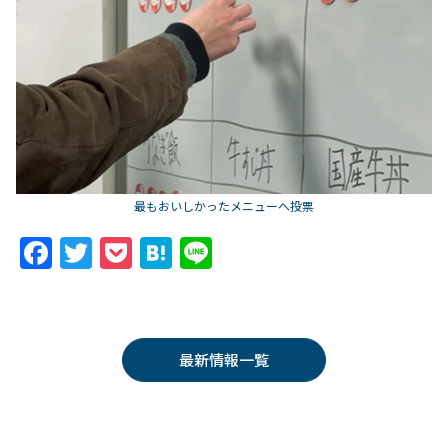
最もおいしかったメニューへ投票
F
T
P
H
Li
a
w
o
at
n
c
itt
c
e
e
e
er
k
n
最新情報一覧
b
et
a
o
o