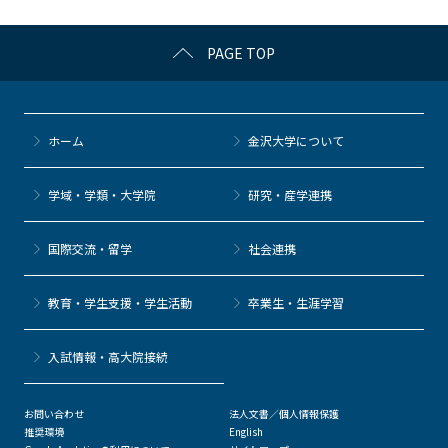
k
PAGE TOP
ホーム
金沢大学について
学域・学類・大学院
研究・産学連携
国際交流・留学
社会連携
教育・学生支援・学生活動
卒業生・生涯学習
⼊試情報・高大院接続
お問い合わせ
法人文書／個人情報保護
推奨環境
English