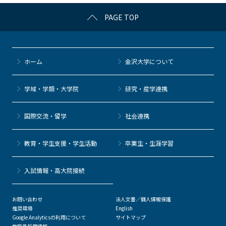
k
PAGE TOP
ホーム
金沢大学について
学域・学類・大学院
研究・産学連携
国際交流・留学
社会連携
教育・学生支援・学生活動
卒業生・生涯学習
⼊試情報・高大院接続
お問い合わせ
法人文書／個人情報保護
推奨環境
English
Google Analyticsの利用について
サイトマップ