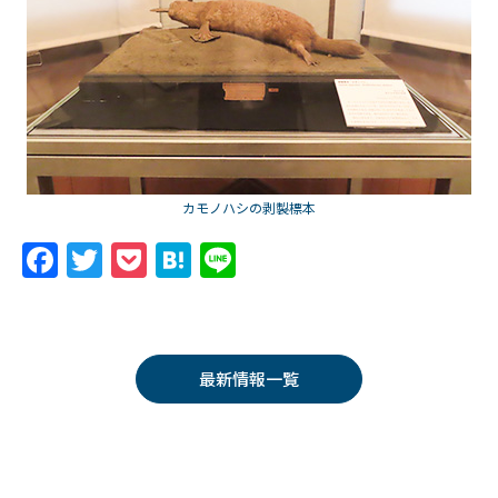
カモノハシの剥製標本
F
T
P
H
Li
a
w
o
at
n
c
itt
c
e
e
e
er
k
n
最新情報一覧
b
et
a
o
o