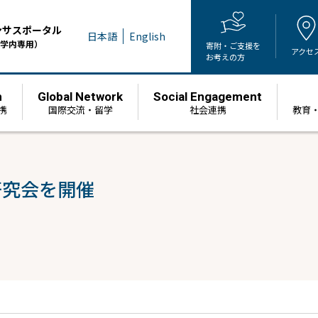
ンサスポータル
日本語
English
学内専用）
寄附・ご支援を
アクセ
お考えの方
h
Global Network
Social Engagement
携
国際交流・留学
社会連携
教育
研究会を開催