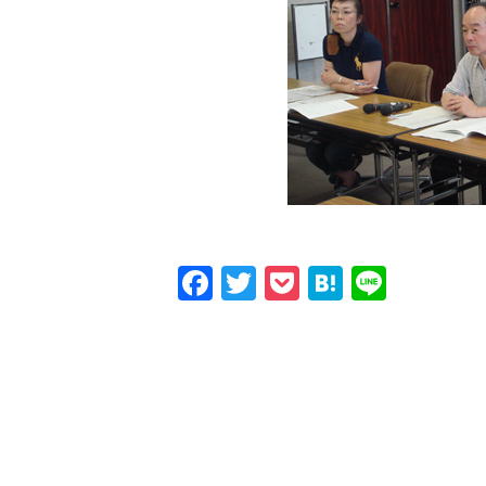
Facebook
Twitter
Pocket
Hatena
Line