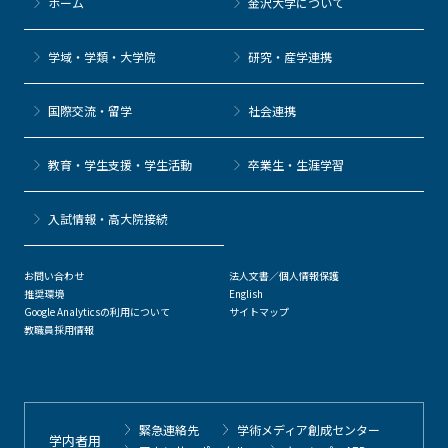
ホーム
金沢大学について
学域・学類・大学院
研究・産学連携
国際交流・留学
社会連携
教育・学生支援・学生活動
卒業生・生涯学習
⼊試情報・高大院接続
お問い合わせ
法人文書／個人情報保護
推奨環境
English
Google Analyticsの利用について
サイトマップ
教職員採用情報
緊急連絡先
学術メディア創成センター
学内者用