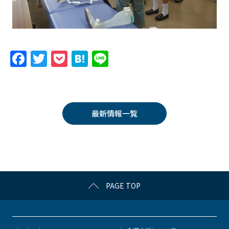
F
T
P
H
Li
a
w
o
at
n
c
itt
c
e
e
e
er
k
n
最新情報一覧
b
et
a
o
o
k
PAGE TOP