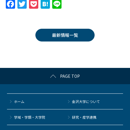
F
T
P
H
Li
a
w
o
at
n
c
itt
c
e
e
e
er
k
n
最新情報一覧
b
et
a
o
o
k
PAGE TOP
ホーム
金沢大学について
学域・学類・大学院
研究・産学連携