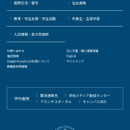
国際交流・留学
社会連携
教育・学生支援・学生活動
卒業生・生涯学習
⼊試情報・高大院接続
お問い合わせ
法人文書／個人情報保護
推奨環境
English
Google Analyticsの利用について
サイトマップ
教職員採用情報
緊急連絡先
学術メディア創成センター
学内者用
アカンサスポータル
キャンパスAED