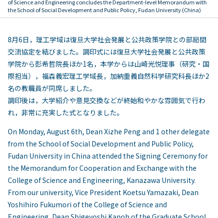
of Science and Engineering concludes the Department-level Memorandum with
the School of Social Development and Public Policy, Fudan University (China)
8月6日，理工学域は復旦大学社会発展と公共政策学院との部局間
交流協定を結びました。調印式には復旦大学社会発展と公共政策
学院から彭希哲院長ほか1名，本学からは山崎光悦理事（研究・国
際担当），福森義宏理工学域長，加納重義自然科学研究科長ほか2
名の教職員が同席しました。
調印後は，大学紹介や意見交換などが終始和やかな雰囲気で行わ
れ，非常に充実した式となりました。
On Monday, August 6th, Dean Xizhe Peng and 1 other delegate
from the School of Social Development and Public Policy,
Fudan University in China attended the Signing Ceremony for
the Memorandum for Cooperation and Exchange with the
College of Science and Engineering, Kanazawa University.
From our university, Vice President Koetsu Yamazaki, Dean
Yoshihiro Fukumori of the College of Science and
Engineering, Dean Shigeyoshi Kanoh of the Graduate School