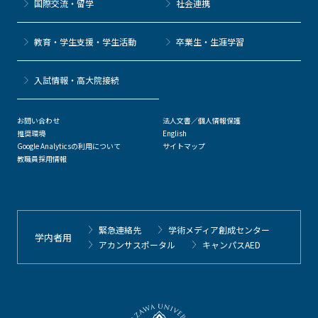
国際交流・留学
社会連携
教育・学生支援・学生活動
卒業生・生涯学習
⼊試情報・高大院接続
お問い合わせ
法人文書／個人情報保護
推奨環境
English
Google Analyticsの利用について
サイトマップ
教職員採用情報
緊急連絡先
学術メディア創成センター
学内者用
アカンサスポータル
キャンパスAED