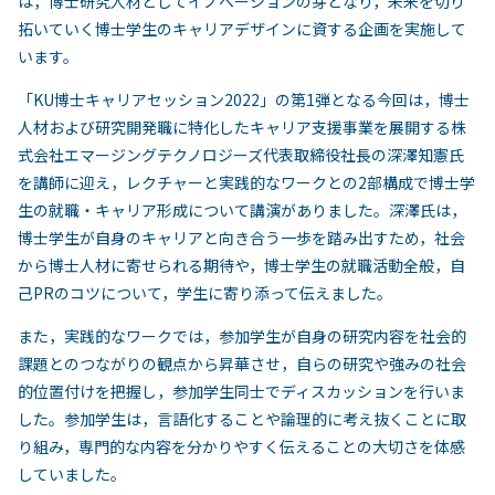
は，博士研究人材としてイノベーションの芽となり，未来を切り
拓いていく博士学生のキャリアデザインに資する企画を実施して
います。
「KU博士キャリアセッション2022」の第1弾となる今回は，博士
人材および研究開発職に特化したキャリア支援事業を展開する株
式会社エマージングテクノロジーズ代表取締役社長の深澤知憲氏
を講師に迎え，レクチャーと実践的なワークとの2部構成で博士学
生の就職・キャリア形成について講演がありました。深澤氏は，
博士学生が自身のキャリアと向き合う一歩を踏み出すため，社会
から博士人材に寄せられる期待や，博士学生の就職活動全般，自
己PRのコツについて，学生に寄り添って伝えました。
また，実践的なワークでは，参加学生が自身の研究内容を社会的
課題とのつながりの観点から昇華させ，自らの研究や強みの社会
的位置付けを把握し，参加学生同士でディスカッションを行いま
した。参加学生は，言語化することや論理的に考え抜くことに取
り組み，専門的な内容を分かりやすく伝えることの大切さを体感
していました。