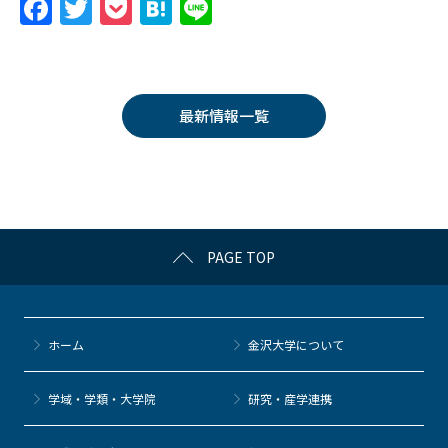
F
T
P
H
Li
a
w
o
at
n
c
itt
c
e
e
e
er
k
n
最新情報一覧
b
et
a
o
o
k
PAGE TOP
ホーム
金沢大学について
学域・学類・大学院
研究・産学連携