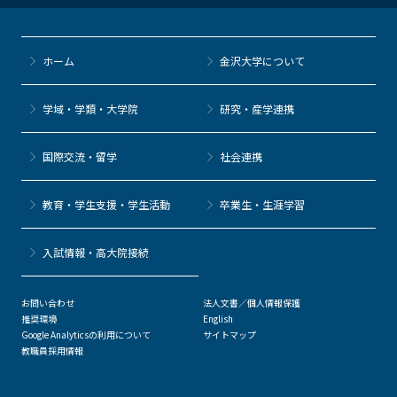
ホーム
金沢大学について
学域・学類・大学院
研究・産学連携
国際交流・留学
社会連携
教育・学生支援・学生活動
卒業生・生涯学習
⼊試情報・高大院接続
お問い合わせ
法人文書／個人情報保護
推奨環境
English
Google Analyticsの利用について
サイトマップ
教職員採用情報