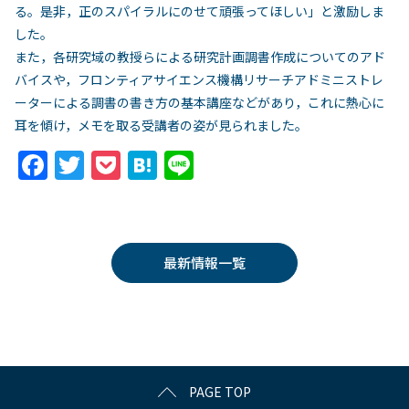
る。是非，正のスパイラルにのせて頑張ってほしい」と激励しま
した。
また，各研究域の教授らによる研究計画調書作成についてのアド
バイスや，フロンティアサイエンス機構リサーチアドミニストレ
ーターによる調書の書き方の基本講座などがあり，これに熱心に
耳を傾け，メモを取る受講者の姿が見られました。
F
T
P
H
Li
a
w
o
at
n
c
itt
c
e
e
e
er
k
n
最新情報一覧
b
et
a
o
o
k
PAGE TOP