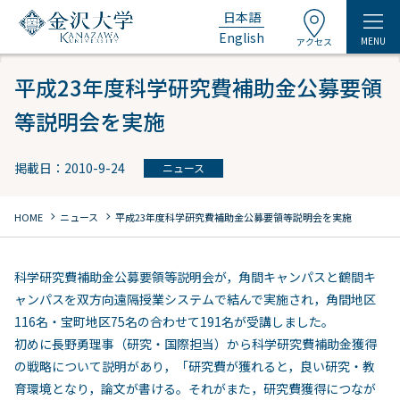
日本語
English
MENU
アクセス
平成23年度科学研究費補助金公募要領
等説明会を実施
掲載日：2010-9-24
ニュース
chevron_right
chevron_right
HOME
ニュース
平成23年度科学研究費補助金公募要領等説明会を実施
科学研究費補助金公募要領等説明会が，角間キャンパスと鶴間キ
ャンパスを双方向遠隔授業システムで結んで実施され，角間地区
116名・宝町地区75名の合わせて191名が受講しました。
初めに長野勇理事（研究・国際担当）から科学研究費補助金獲得
の戦略について説明があり，「研究費が獲れると，良い研究・教
育環境となり，論文が書ける。それがまた，研究費獲得につなが