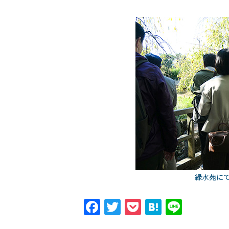
緑水苑に
Facebook
Twitter
Pocket
Hatena
Line