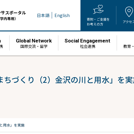
ンサスポータル
日本語
English
学内専用）
寄附・ご支援を
アクセ
お考えの方
h
Global Network
Social Engagement
携
国際交流・留学
社会連携
教育
まちづくり（2）金沢の川と用水」を実
と用水」を実施