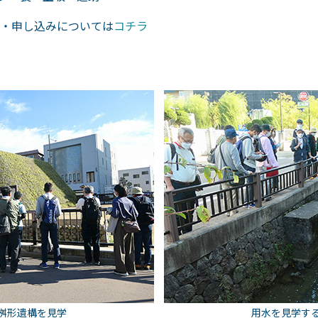
・申し込みについては
コチラ
桝形遺構を見学
用水を見学す