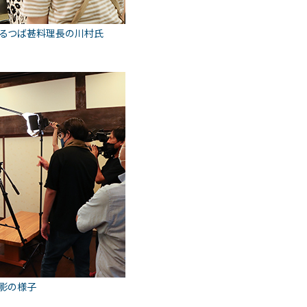
るつば甚料理長の川村氏
影の様子