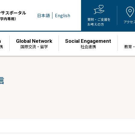
ンサスポータル
日本語
English
学内専用）
寄附・ご支援を
アクセ
お考えの方
h
Global Network
Social Engagement
携
国際交流・留学
社会連携
教育
信