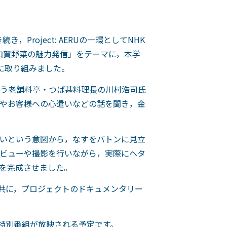
roject: AERUの一環としてNHK
加賀野菜の魅力発信」をテーマに，本学
に取り組みました。
う老舗料亭・つば甚料理長の川村浩司氏
やお客様への心遣いなどの話を聞き，金
いという意図から，なすをバトンに見立
ビューや撮影を行いながら，実際にヘタ
を完成させました。
と共に，プロジェクトのドキュメンタリー
る特別番組が放映される予定です。