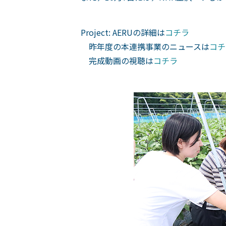
Project: AERUの詳細は
コチラ
昨年度の本連携事業のニュースは
コチ
完成動画の視聴は
コチラ