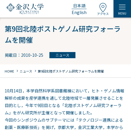
日本語
English
MENU
アクセス
第9回北陸ポストゲノム研究フォーラ
ムを開催
掲載日：2010-10-25
ニュース
chevron_right
chevron_right
HOME
ニュース
第9回北陸ポストゲノム研究フォーラムを開催
10月14日，本学自然科学系図書館棟において，ヒト・ゲノム情報
解析の成果を産学連携を通して北陸地域で一層発展させることを
目的とし，今年で9回目となる「北陸ポストゲノム研究フォーラ
ム」をがん研究所が主催となって開催しました。
今回のシンポジウムのサブテーマには「テクノロジー連携による
創薬・医療新技術」を掲げ，京都大学，金沢工業大学，本学から