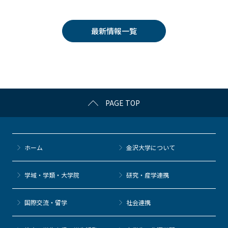
c
itt
c
e
e
e
er
k
n
最新情報一覧
b
et
a
o
o
k
PAGE TOP
ホーム
金沢大学について
学域・学類・大学院
研究・産学連携
国際交流・留学
社会連携