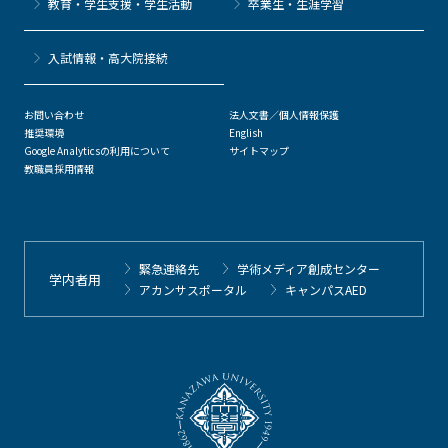
教育・学生支援・学生活動
卒業生・生涯学習
⼊試情報・高大院接続
お問い合わせ
法人文書／個人情報保護
推奨環境
English
Google Analyticsの利用について
サイトマップ
教職員採用情報
緊急連絡先
学術メディア創成センター
学内者用
アカンサスポータル
キャンパスAED