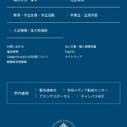
教育・学生支援・学生活動
卒業生・生涯学習
⼊試情報・高大院接続
お問い合わせ
法人文書／個人情報保護
推奨環境
English
Google Analyticsの利用について
サイトマップ
教職員採用情報
緊急連絡先
学術メディア創成センター
学内者用
アカンサスポータル
キャンパスAED