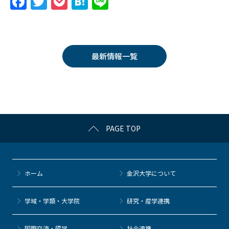
F
T
P
H
Li
a
w
o
at
n
c
itt
c
e
e
e
er
k
n
最新情報一覧
b
et
a
o
o
k
PAGE TOP
ホーム
金沢大学について
学域・学類・大学院
研究・産学連携
国際交流・留学
社会連携