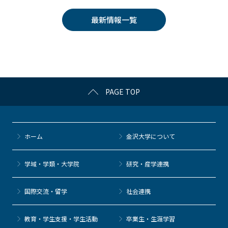
e
er
k
n
最新情報一覧
b
et
a
o
o
k
PAGE TOP
ホーム
金沢大学について
学域・学類・大学院
研究・産学連携
国際交流・留学
社会連携
教育・学生支援・学生活動
卒業生・生涯学習