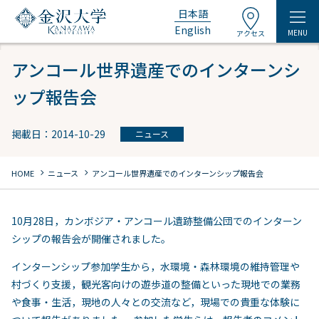
日本語
English
MENU
アクセス
アンコール世界遺産でのインターンシ
ップ報告会
掲載日：2014-10-29
ニュース
chevron_right
chevron_right
HOME
ニュース
アンコール世界遺産でのインターンシップ報告会
10月28日，カンボジア・アンコール遺跡整備公団でのインターン
シップの報告会が開催されました。
インターンシップ参加学生から，水環境・森林環境の維持管理や
村づくり支援，観光客向けの遊歩道の整備といった現地での業務
や食事・生活，現地の人々との交流など，現場での貴重な体験に