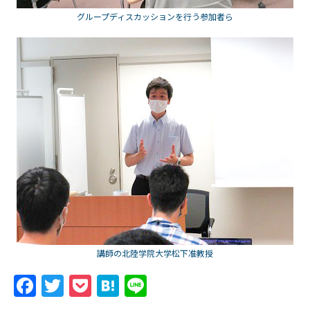
グループディスカッションを行う参加者ら
講師の北陸学院大学松下准教授
F
T
P
H
Li
a
w
o
at
n