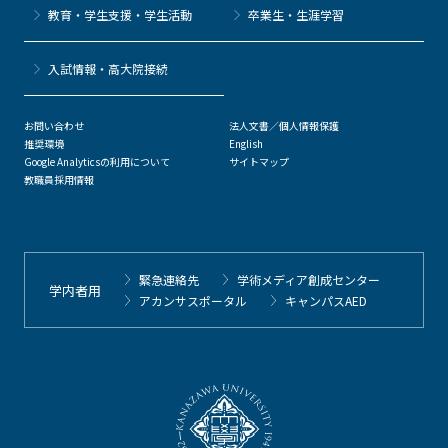
教育・学生支援・学生活動
卒業生・生涯学習
⼊試情報・高大院接続
お問い合わせ
法人文書／個人情報保護
推奨環境
English
Google Analyticsの利用について
サイトマップ
教職員採用情報
緊急連絡先
学術メディア創成センター
学内者用
アカンサスポータル
キャンパスAED