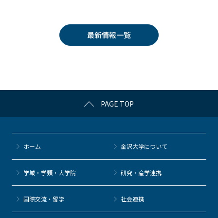
c
itt
c
e
e
e
er
k
n
最新情報一覧
b
et
a
o
o
k
PAGE TOP
ホーム
金沢大学について
学域・学類・大学院
研究・産学連携
国際交流・留学
社会連携