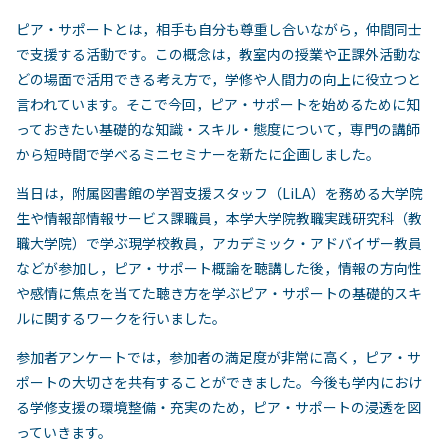
ピア・サポートとは，相手も自分も尊重し合いながら，仲間同士
で支援する活動です。この概念は，教室内の授業や正課外活動な
どの場面で活用できる考え方で，学修や人間力の向上に役立つと
言われています。そこで今回，ピア・サポートを始めるために知
っておきたい基礎的な知識・スキル・態度について，専門の講師
から短時間で学べるミニセミナーを新たに企画しました。
当日は，附属図書館の学習支援スタッフ（LiLA）を務める大学院
生や情報部情報サービス課職員，本学大学院教職実践研究科（教
職大学院）で学ぶ現学校教員，アカデミック・アドバイザー教員
などが参加し，ピア・サポート概論を聴講した後，情報の方向性
や感情に焦点を当てた聴き方を学ぶピア・サポートの基礎的スキ
ルに関するワークを行いました。
参加者アンケートでは，参加者の満足度が非常に高く，ピア・サ
ポートの大切さを共有することができました。今後も学内におけ
る学修支援の環境整備・充実のため，ピア・サポートの浸透を図
っていきます。