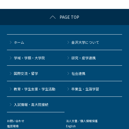
o
k
PAGE TOP
ホーム
金沢大学について
学域・学類・大学院
研究・産学連携
国際交流・留学
社会連携
教育・学生支援・学生活動
卒業生・生涯学習
⼊試情報・高大院接続
お問い合わせ
法人文書／個人情報保護
推奨環境
English