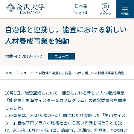
日本語
English
MENU
アクセス
自治体と連携し，能登における新しい
人材養成事業を始動
掲載日：2012-10-2
ニュース
chevron_right
chevron_right
HOME
ニュース
自治体と連携し，能登における新しい人材養成事業を始動
10月1日，能登空港において，能登における新しい人材養成事業
「能登里山里海マイスター育成プログラム」の運営委員会を開催
しました。
この事業は，2007年度から5年間にわたり実施した「里山マイス
ター」養成プログラムが地域社会から高い評価を得たことを受
け，2012年10月から石川県，輪島市，珠洲市，能登町，穴水町と