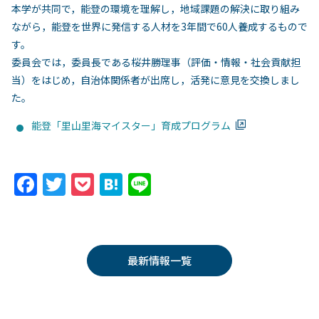
本学が共同で，能登の環境を理解し，地域課題の解決に取り組み
ながら，能登を世界に発信する人材を3年間で60人養成するもので
す。
委員会では，委員長である桜井勝理事（評価・情報・社会貢献担
当）をはじめ，自治体関係者が出席し，活発に意見を交換しまし
た。
能登「里山里海マイスター」育成プログラム
F
T
P
H
Li
a
w
o
at
n
c
itt
c
e
e
e
er
k
n
最新情報一覧
b
et
a
o