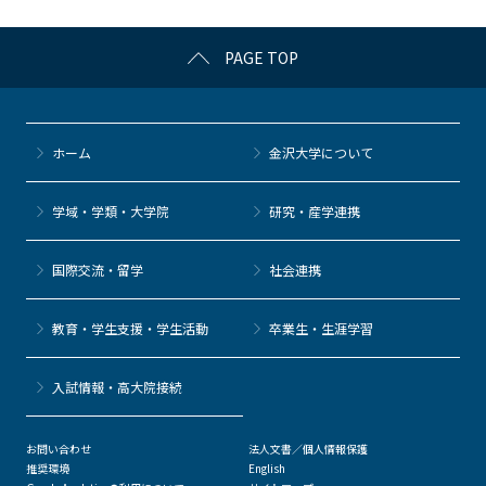
k
PAGE TOP
ホーム
金沢大学について
学域・学類・大学院
研究・産学連携
国際交流・留学
社会連携
教育・学生支援・学生活動
卒業生・生涯学習
⼊試情報・高大院接続
お問い合わせ
法人文書／個人情報保護
推奨環境
English