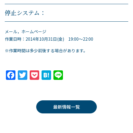
停止システム：
メール，ホームページ
作業日時：2014年10月31日(金) 19:00～22:00
※作業時間は多少前後する場合があります。
F
T
P
H
Li
a
w
o
at
n
c
itt
c
e
e
e
er
k
n
最新情報一覧
b
et
a
o
o