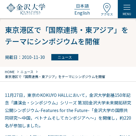
日本語
English
MENU
アクセス
東京港区で「国際連携・東アジア」を
テーマにシンポジウムを開催
掲載日：2010-11-30
ニュース
chevron_right
chevron_right
HOME
ニュース
東京港区で「国際連携・東アジア」をテーマにシンポジウムを開催
11月27日，東京のKOKUYO HALLにおいて，金沢大学創基150年記
念「講演会・シンポジウム」シリーズ 第3回金沢大学未来開拓研究
公開シンポジウム-Features for the Future-「金沢大学の国際共
同研究～中国，ベトナムそしてカンボジアへ～」を開催し，約220
名が参加しました。