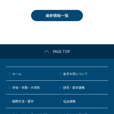
c
itt
c
e
e
e
er
k
n
最新情報一覧
b
et
a
o
o
k
PAGE TOP
ホーム
金沢大学について
学域・学類・大学院
研究・産学連携
国際交流・留学
社会連携