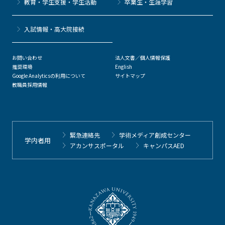
教育・学生支援・学生活動
卒業生・生涯学習
⼊試情報・高大院接続
お問い合わせ
法人文書／個人情報保護
推奨環境
English
Google Analyticsの利用について
サイトマップ
教職員採用情報
緊急連絡先
学術メディア創成センター
学内者用
アカンサスポータル
キャンパスAED