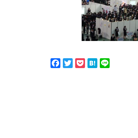
Facebook
Twitter
Pocket
Hatena
Line