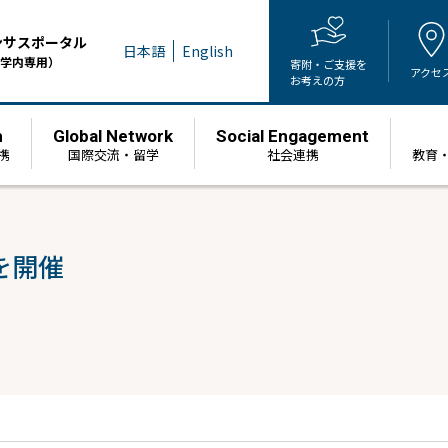
ンサスポータル
日本語
English
学内専用）
寄附・ご支援を
アクセ
お考えの方
h
Global Network
Social Engagement
携
国際交流・留学
社会連携
教育
を開催