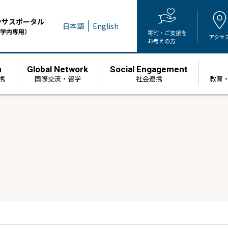
ンサスポータル
日本語
English
学内専用）
寄附・ご支援を
アクセ
お考えの方
h
Global Network
Social Engagement
携
国際交流・留学
社会連携
教育