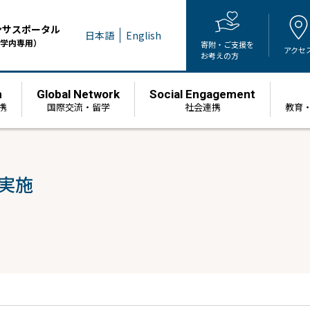
ンサスポータル
日本語
English
学内専用）
寄附・ご支援を
アクセ
お考えの方
h
Global Network
Social Engagement
携
国際交流・留学
社会連携
教育
を実施