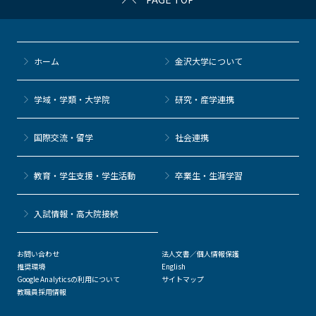
ホーム
金沢大学について
学域・学類・大学院
研究・産学連携
国際交流・留学
社会連携
教育・学生支援・学生活動
卒業生・生涯学習
⼊試情報・高大院接続
お問い合わせ
法人文書／個人情報保護
推奨環境
English
Google Analyticsの利用について
サイトマップ
教職員採用情報