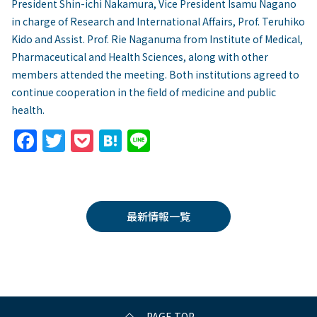
President Shin-ichi Nakamura, Vice President Isamu Nagano
in charge of Research and International Affairs, Prof. Teruhiko
Kido and Assist. Prof. Rie Naganuma from Institute of Medical,
Pharmaceutical and Health Sciences, along with other
members attended the meeting. Both institutions agreed to
continue cooperation in the field of medicine and public
health.
F
T
P
H
Li
a
w
o
at
n
c
itt
c
e
e
e
er
k
n
最新情報一覧
b
et
a
o
o
k
PAGE TOP