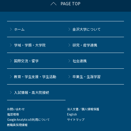
PAGE TOP
ホーム
金沢大学について
学域・学類・大学院
研究・産学連携
国際交流・留学
社会連携
教育・学生支援・学生活動
卒業生・生涯学習
⼊試情報・高大院接続
お問い合わせ
法人文書／個人情報保護
推奨環境
English
Google Analyticsの利用について
サイトマップ
教職員採用情報