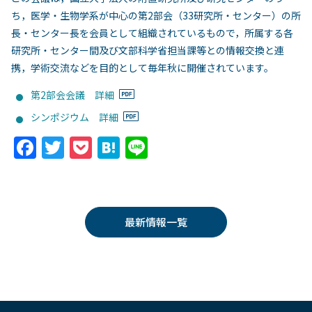
ち，医学・生物学系が中心の第2部会（33研究所・センター）の所
長・センター長を会員として組織されているもので，所属する各
研究所・センター間及び文部科学省担当課等との情報交換と連
携，学術交流などを目的として毎年秋に開催されています。
第2部会会議 詳細
シンポジウム 詳細
F
T
P
H
Li
a
w
o
at
n
c
itt
c
e
e
e
er
k
n
最新情報一覧
b
et
a
o
o
k