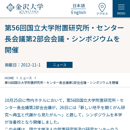
日本語
English
MENU
アクセス
第56回国立大学附置研究所・センター
長会議第2部会会議・シンポジウムを
開催
掲載日：2012-11-1
ニュース
chevron_right
chevron_right
HOME
ニュース
第56回国立大学附置研究所・センター長会議第2部会会議・シンポジウムを開催
10月25日に市内ホテルにおいて，第56回国立大学附置研究所・セ
ンター長会議第2部会会議が，26日には「新しい地平を開くがん研
究～再生と代謝から見たがん～」と題して，シンポジウムを本学
が当番校となり開催しました。
この会議は，国立大学法人の附置研究所及び研究センターのう