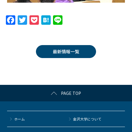
F
T
P
H
Li
a
w
o
at
n
c
itt
c
e
e
e
er
k
n
最新情報一覧
b
et
a
o
o
k
PAGE TOP
ホーム
金沢大学について