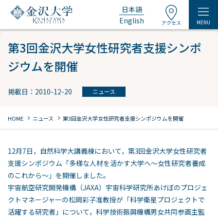
日本語
English
MENU
アクセス
第3回金沢大学女性研究者支援シンポ
ジウムを開催
掲載日：2010-12-20
ニュース
chevron_right
chevron_right
HOME
ニュース
第3回金沢大学女性研究者支援シンポジウムを開催
12月7日，自然科学大講義棟において，第3回金沢大学女性研究者
支援シンポジウム「多様な人材を活かす大学へ～女性研究者養成
のこれから～」を開催しました。
宇宙航空研究開発機構（JAXA）宇宙科学研究所あけぼのプロジェ
クトマネージャーの松岡彩子准教授が「科学衛星プロジェクトで
活躍する研究者」について，科学技術振興機構男女共同参画主監