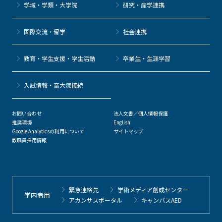
学域・学類・大学院
研究・産学連携
国際交流・留学
社会連携
教育・学生支援・学生活動
卒業生・生涯学習
⼊試情報・高大院接続
お問い合わせ
法人文書／個人情報保護
推奨環境
English
Google Analyticsの利用について
サイトマップ
教職員採用情報
緊急連絡先
学術メディア創成センター
学内者用
アカンサスポータル
キャンパスAED