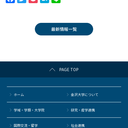
a
w
o
at
n
c
itt
c
e
e
e
er
k
n
最新情報一覧
b
et
a
o
o
k
PAGE TOP
ホーム
金沢大学について
学域・学類・大学院
研究・産学連携
国際交流・留学
社会連携