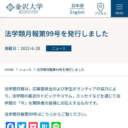
日本語
English
MENU
アクセス
法学類月報第99号を発行しました
掲載日：2022-6-28
ニュース
chevron_right
chevron_right
HOME
ニュース
法学類月報第99号を発行しました
法学類月報は，広報委員会および学生ボランティアの協力によ
り，法学類の最近のトピックやコラム，エッセイなどを通じて法
学類の「今」を関係者の皆様にお伝えするものです。
法学類月報第99号は
こちら
からご覧ください。
F
T
P
H
Li