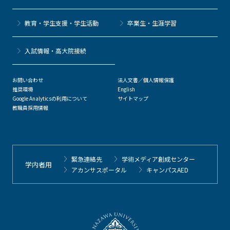
教育・学生支援・学生活動
卒業生・生涯学習
⼊試情報・高大院接続
お問い合わせ
法人文書／個人情報保護
推奨環境
English
Google Analyticsの利用について
サイトマップ
教職員採用情報
緊急連絡先
学術メディア創成センター
学内者用
アカンサスポータル
キャンパスAED