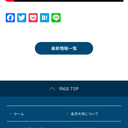
F
T
P
H
Li
a
w
o
at
n
c
itt
c
e
e
e
er
k
n
最新情報一覧
b
et
a
o
o
k
PAGE TOP
ホーム
金沢大学について