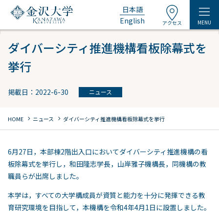
日本語
English
MENU
アクセス
ダイバーシティ推進機構看板除幕式を
挙行
掲載日：2022-6-30
ニュース
chevron_right
chevron_right
HOME
ニュース
ダイバーシティ推進機構看板除幕式を挙行
6月27日，本部棟2階出入口においてダイバーシティ推進機構の看
板除幕式を挙行し，和田隆志学長，山岸雅子機構長，同機構の教
職員らが出席しました。
本学は，すべての大学構成員が資質と能力を十分に発揮できる教
育研究環境を目指して，本機構を令和4年4月1日に設置しました。