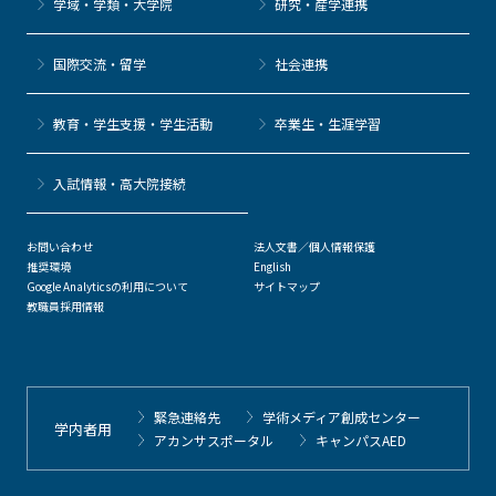
学域・学類・大学院
研究・産学連携
国際交流・留学
社会連携
教育・学生支援・学生活動
卒業生・生涯学習
⼊試情報・高大院接続
お問い合わせ
法人文書／個人情報保護
推奨環境
English
Google Analyticsの利用について
サイトマップ
教職員採用情報
緊急連絡先
学術メディア創成センター
学内者用
アカンサスポータル
キャンパスAED