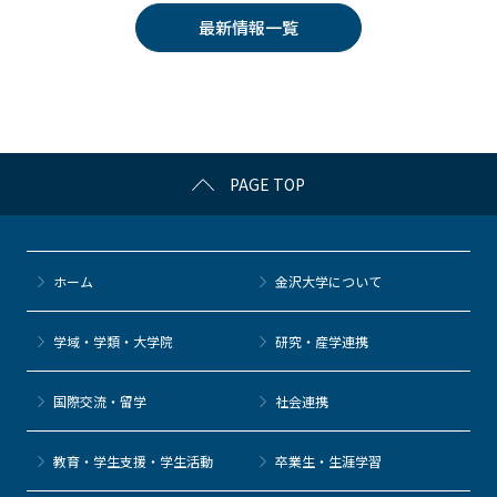
e
er
k
n
最新情報一覧
b
et
a
o
o
k
PAGE TOP
ホーム
金沢大学について
学域・学類・大学院
研究・産学連携
国際交流・留学
社会連携
教育・学生支援・学生活動
卒業生・生涯学習