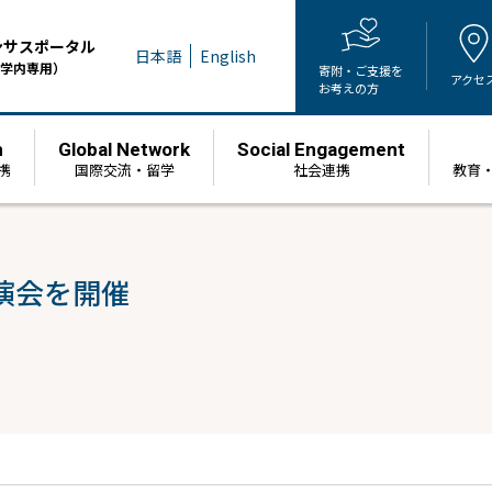
ンサスポータル
日本語
English
学内専用）
寄附・ご支援を
アクセ
お考えの方
h
Global Network
Social Engagement
携
国際交流・留学
社会連携
教育
演会を開催