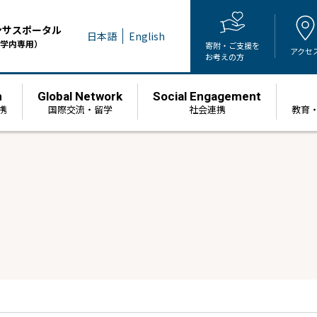
ンサスポータル
日本語
English
学内専用）
寄附・ご支援を
アクセ
お考えの方
h
Global Network
Social Engagement
携
国際交流・留学
社会連携
教育