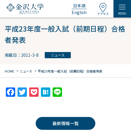
日本語
English
MENU
アクセス
平成23年度一般入試（前期日程）合格
者発表
掲載日：2011-3-8
ニュース
chevron_right
chevron_right
HOME
ニュース
平成23年度一般入試（前期日程）合格者発表
F
T
P
H
Li
a
w
o
at
n
c
itt
c
e
e
e
er
k
n
最新情報一覧
b
et
a