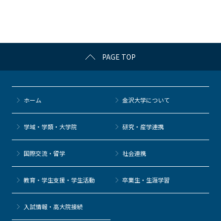
o
o
k
PAGE TOP
ホーム
金沢大学について
学域・学類・大学院
研究・産学連携
国際交流・留学
社会連携
教育・学生支援・学生活動
卒業生・生涯学習
⼊試情報・高大院接続