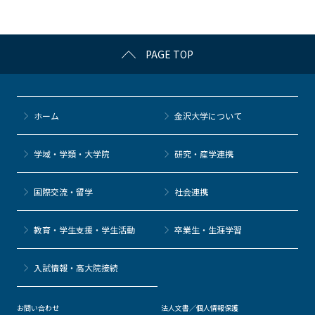
o
k
PAGE TOP
ホーム
金沢大学について
学域・学類・大学院
研究・産学連携
国際交流・留学
社会連携
教育・学生支援・学生活動
卒業生・生涯学習
⼊試情報・高大院接続
お問い合わせ
法人文書／個人情報保護