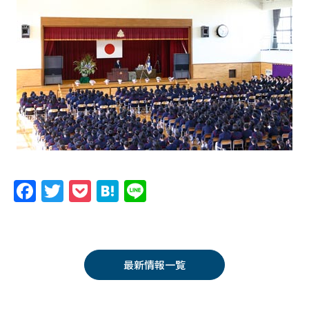
F
T
P
H
Li
a
w
o
at
n
c
itt
c
e
e
e
er
k
n
最新情報一覧
b
et
a
o