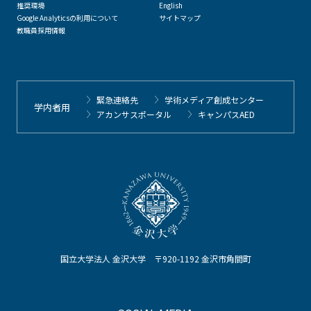
推奨環境
English
Google Analyticsの利用について
サイトマップ
教職員採用情報
緊急連絡先
学術メディア創成センター
学内者用
アカンサスポータル
キャンパスAED
国立大学法人 金沢大学 〒920-1192 金沢市角間町