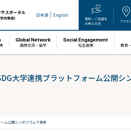
ンサスポータル
日本語
English
学内専用）
寄附・ご支援を
アクセ
お考えの方
h
Global Network
Social Engagement
携
国際交流・留学
社会連携
教育
SDG大学連携プラットフォーム公開シ
ォーム公開シンポジウムで発表