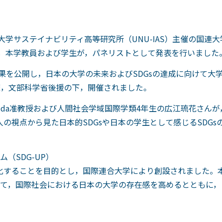
大学サステイナビリティ高等研究所（UNU-IAS）主催の国連
いて，本学教員および学生が，パネリストとして発表を行いました
成果を公開し，日本の大学の未来およびSDGsの達成に向けて
主催，文部科学省後援の下，開催されました。
a Aida准教授および人間社会学域国際学類4年生の広江琉花さ
人の視点から見た日本的SDGsや日本の学生として感じるSDG
（SDG-UP）
強化することを目的とし，国際連合大学により創設されました。本
て，国際社会における日本の大学の存在感を高めるとともに，