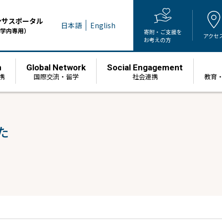
ンサスポータル
日本語
English
学内専用）
寄附・ご支援を
アクセ
お考えの方
h
Global Network
Social Engagement
携
国際交流・留学
社会連携
教育
た