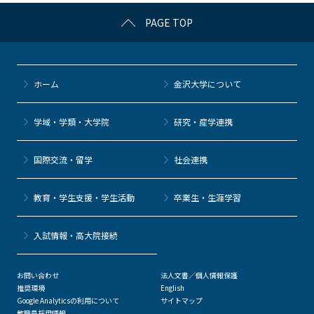
k
PAGE TOP
ホーム
金沢大学について
学域・学類・大学院
研究・産学連携
国際交流・留学
社会連携
教育・学生支援・学生活動
卒業生・生涯学習
⼊試情報・高大院接続
お問い合わせ
法人文書／個人情報保護
推奨環境
English
Google Analyticsの利用について
サイトマップ
教職員採用情報