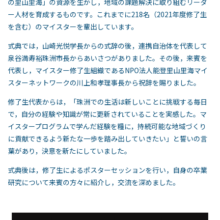
の里山里海」の資源を生かし，地域の課題解決に取り組むリーダ
ー人材を育成するものです。これまでに218名（2021年度修了生
を含む）のマイスターを輩出しています。
式典では，山崎光悦学長からの式辞の後，連携自治体を代表して
泉谷満寿裕珠洲市長からあいさつがありました。その後，来賓を
代表し，マイスター修了生組織であるNPO法人能登里山里海マイ
スターネットワークの川上和孝理事長から祝辞を賜りました。
修了生代表からは，「珠洲での生活は新しいことに挑戦する毎日
で，自分の経験や知識が常に更新されていることを実感した。マ
イスタープログラムで学んだ経験を糧に，持続可能な地域づくり
に貢献できるよう新たな一歩を踏み出していきたい」と誓いの言
葉があり，決意を新たにしていました。
式典後は，修了生によるポスターセッションを行い，自身の卒業
研究について来賓の方々に紹介し，交流を深めました。