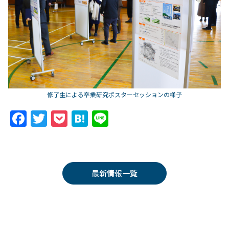
修了生による卒業研究ポスターセッションの様子
F
T
P
H
Li
a
w
o
at
n
c
itt
c
e
e
e
er
k
n
最新情報一覧
b
et
a
o
o