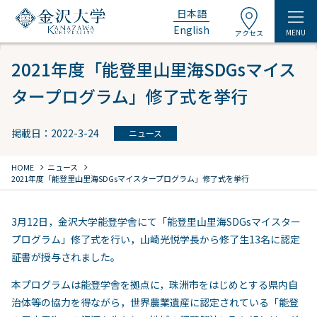
日本語
English
MENU
アクセス
2021年度「能登里山里海SDGsマイス
タープログラム」修了式を挙行
掲載日：2022-3-24
ニュース
chevron_right
chevron_right
HOME
ニュース
2021年度「能登里山里海SDGsマイスタープログラム」修了式を挙行
3月12日，金沢大学能登学舎にて「能登里山里海SDGsマイスター
プログラム」修了式を行い，山崎光悦学長から修了生13名に認定
証書が授与されました。
本プログラムは能登学舎を拠点に，珠洲市をはじめとする県内自
治体等の協力を得ながら，世界農業遺産に認定されている「能登