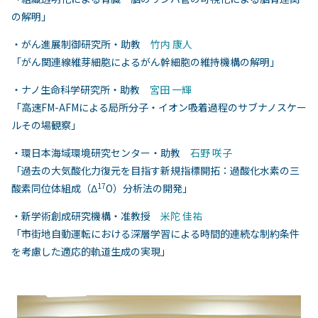
の解明」
・がん進展制御研究所・助教
竹内 康人
「がん関連線維芽細胞によるがん幹細胞の維持機構の解明」
・ナノ生命科学研究所・助教
宮田 一輝
「高速FM-AFMによる局所分子・イオン吸着過程のサブナノスケー
ルその場観察」
・環日本海域環境研究センター・助教
石野 咲子
「過去の大気酸化力復元を目指す新規指標開拓：過酸化水素の三
17
酸素同位体組成（Δ
O）分析法の開発」
・新学術創成研究機構・准教授
米陀 佳祐
「市街地自動運転における深層学習による時間的連続な制約条件
を考慮した適応的軌道生成の実現」