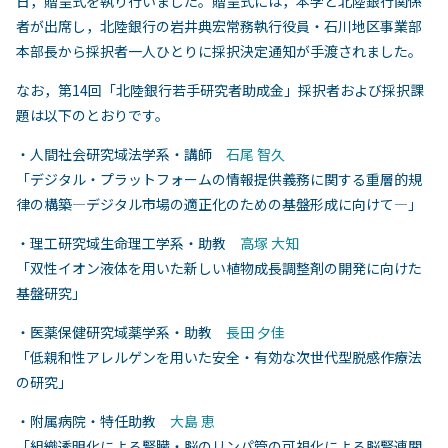
日，贈呈式を執り行いました。贈呈式には，本学と北陸銀行関係
者が出席し，北陸銀行の岩井典宏常務執行役員・石川地区事業部
本部長から採択者一人ひとりに採択決定通知が手渡されました。
なお，第14回「北陸銀行若手研究者助成金」採択者および採択課
題は以下のとおりです。
・人間社会研究域法学系・講師
石尾 智久
「デジタル・プラットフォームの情報提供義務に関する重層的規
律の構築―デジタル市場の適正化のための基盤形成に向けて―」
・理工研究域生命理工学系・助教
高塚 大知
「双性イオン液体を用いた新しい植物成長調整剤の開発に向けた
基盤研究」
・医薬保健研究域薬学系・助教
長田 夕佳
「低親和性アレルゲンを用いた安全・有効な次世代型脱感作療法
の研究」
・附属病院・特任助教
大島 恵
「組織透明化による腎臓・脳のリンパ管の可視化による脳腎連関