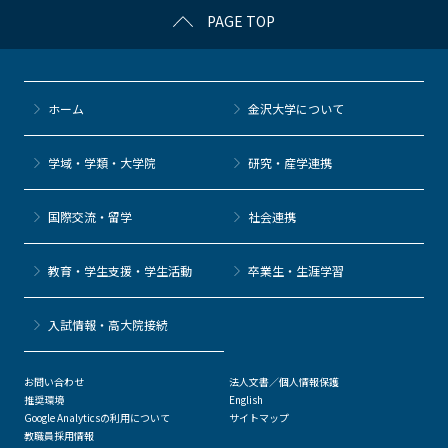
PAGE TOP
ホーム
金沢大学について
学域・学類・大学院
研究・産学連携
国際交流・留学
社会連携
教育・学生支援・学生活動
卒業生・生涯学習
⼊試情報・高大院接続
お問い合わせ
法人文書／個人情報保護
推奨環境
English
Google Analyticsの利用について
サイトマップ
教職員採用情報