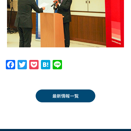
F
T
P
H
Li
a
w
o
at
n
c
itt
c
e
e
e
er
k
n
最新情報一覧
b
et
a
o
o
k