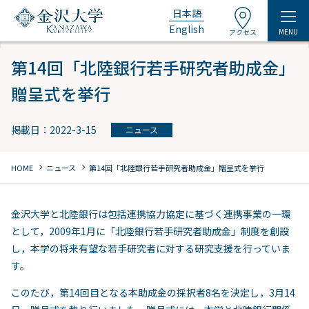
日本語
English
MENU
アクセス
第14回「北陸銀行若手研究者助成金」
贈呈式を挙行
掲載日：2022-3-15
ニュース
chevron_right
chevron_right
HOME
ニュース
第14回「北陸銀行若手研究者助成金」贈呈式を挙行
金沢大学と北陸銀行は包括連携協力協定に基づく連携事業の一環
として，2009年1月に「北陸銀行若手研究者助成金」制度を創設
し，本学の将来有望な若手研究者に対する研究支援を行っていま
す。
このたび，第14回目となる本助成金の採択者8名を決定し，3月14