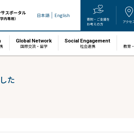
ンサスポータル
日本語
English
学内専用）
寄附・ご支援を
アクセ
お考えの方
h
Global Network
Social Engagement
携
国際交流・留学
社会連携
教育
した