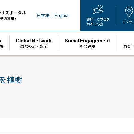
ンサスポータル
日本語
English
学内専用）
寄附・ご支援を
アクセ
お考えの方
h
Global Network
Social Engagement
携
国際交流・留学
社会連携
教育
木を植樹