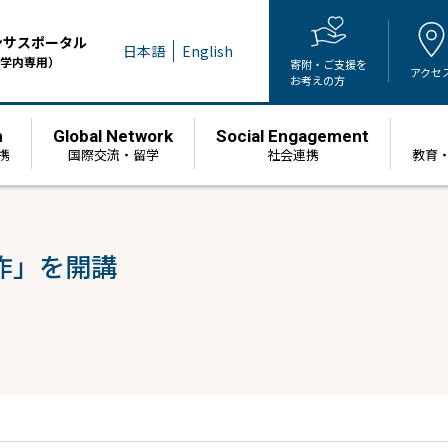
ンサスポータル
日本語
English
学内専用）
寄附・ご支援を
アクセ
お考えの方
h
Global Network
Social Engagement
携
国際交流・留学
社会連携
教育
作」を開講