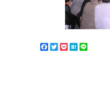
Facebook
Twitter
Pocket
Hatena
Line