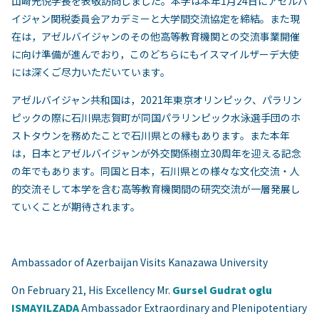
山崎光悦学長を表敬訪問しました。本学は本年1月24日にアゼルバ
イジャン関税委員会アカデミーと大学間交流協定を締結。また現
在は，アゼルバイジャンのその他高等教育機関との交流事業開催
に向け準備が進んでおり，このどちらにもイスマイルザーデ大使
には深くご尽力いただいています。
アゼルバイジャン共和国は，2021年東京オリンピック、パラリン
ピックの際に石川県志賀町が同国パラリンピック水泳選手団のホ
ストタウンを務めたことで石川県との縁もあります。また本年
は，日本とアゼルバイジャンが外交関係樹立30周年を迎える記念
の年でもあります。同国と日本，石川県との様々な文化交流・人
的交流そして本学を含む高等教育機関間の研究交流が一層発展し
ていくことが期待されます。
Ambassador of Azerbaijan Visits Kanazawa University
On February 21, His Excellency Mr.
Gursel Gudrat oglu
ISMAYILZADA
Ambassador Extraordinary and Plenipotentiary