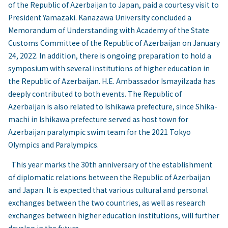
of the Republic of Azerbaijan to Japan, paid a courtesy visit to
President Yamazaki. Kanazawa University concluded a
Memorandum of Understanding with Academy of the State
Customs Committee of the Republic of Azerbaijan on January
24, 2022. In addition, there is ongoing preparation to hold a
symposium with several institutions of higher education in
the Republic of Azerbaijan. H.E. Ambassador Ismayilzada has
deeply contributed to both events. The Republic of
Azerbaijan is also related to Ishikawa prefecture, since Shika-
machi in Ishikawa prefecture served as host town for
Azerbaijan paralympic swim team for the 2021 Tokyo
Olympics and Paralympics.
This year marks the 30th anniversary of the establishment
of diplomatic relations between the Republic of Azerbaijan
and Japan. It is expected that various cultural and personal
exchanges between the two countries, as well as research
exchanges between higher education institutions, will further