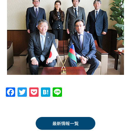
F
T
P
H
Li
a
w
o
at
n
c
itt
c
e
e
e
er
k
n
最新情報一覧
b
et
a