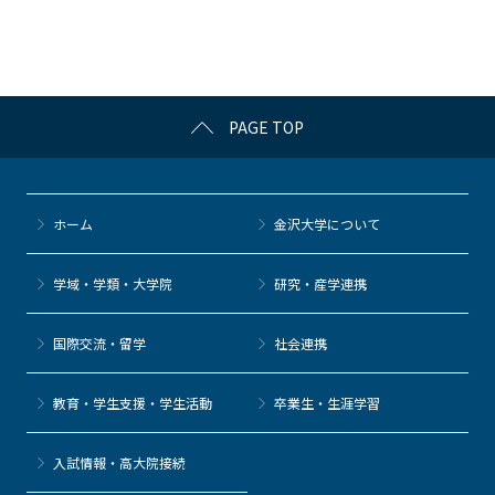
o
o
k
PAGE TOP
ホーム
金沢大学について
学域・学類・大学院
研究・産学連携
国際交流・留学
社会連携
教育・学生支援・学生活動
卒業生・生涯学習
⼊試情報・高大院接続