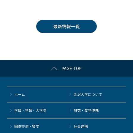
a
w
o
at
n
c
itt
c
e
e
e
er
k
n
最新情報一覧
b
et
a
o
o
k
PAGE TOP
ホーム
金沢大学について
学域・学類・大学院
研究・産学連携
国際交流・留学
社会連携