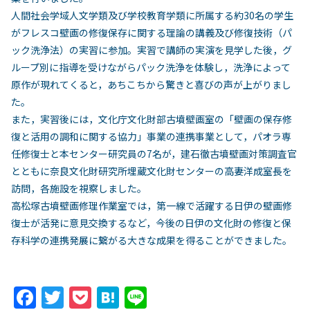
人間社会学域人文学類及び学校教育学類に所属する約30名の学生
がフレスコ壁画の修復保存に関する理論の講義及び修復技術（パ
ック洗浄法）の実習に参加。実習で講師の実演を見学した後，グ
ループ別に指導を受けながらパック洗浄を体験し，洗浄によって
原作が現れてくると，あちこちから驚きと喜びの声が上がりまし
た。
また，実習後には，文化庁文化財部古墳壁画室の「壁画の保存修
復と活用の調和に関する協力」事業の連携事業として，パオラ専
任修復士と本センター研究員の7名が，建石徹古墳壁画対策調査官
とともに奈良文化財研究所埋蔵文化財センターの高妻洋成室長を
訪問，各施設を視察しました。
高松塚古墳壁画修理作業室では，第一線で活躍する日伊の壁画修
復士が活発に意見交換するなど，今後の日伊の文化財の修復と保
存科学の連携発展に繋がる大きな成果を得ることができました。
F
T
P
H
Li