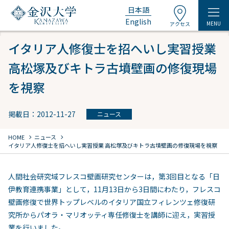
日本語
English
MENU
アクセス
イタリア人修復士を招へいし実習授業
高松塚及びキトラ古墳壁画の修復現場
を視察
掲載日：2012-11-27
ニュース
chevron_right
chevron_right
HOME
ニュース
イタリア人修復士を招へいし実習授業 高松塚及びキトラ古墳壁画の修復現場を視察
人間社会研究域フレスコ壁画研究センターは，第3回目となる「日
伊教育連携事業」として，11月13日から3日間にわたり，フレスコ
壁画修復で世界トップレベルのイタリア国立フィレンツェ修復研
究所からパオラ・マリオッティ専任修復士を講師に迎え，実習授
業を行いました。