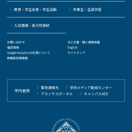
教育・学生支援・学生活動
卒業生・生涯学習
⼊試情報・高大院接続
お問い合わせ
法人文書／個人情報保護
推奨環境
English
Google Analyticsの利用について
サイトマップ
教職員採用情報
緊急連絡先
学術メディア創成センター
学内者用
アカンサスポータル
キャンパスAED