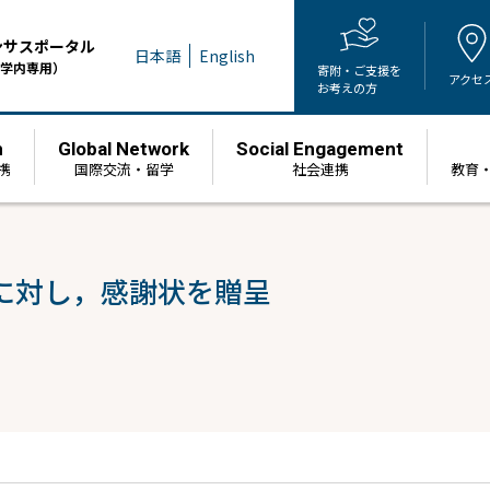
ンサスポータル
日本語
English
学内専用）
寄附・ご支援を
アクセ
お考えの方
h
Global Network
Social Engagement
携
国際交流・留学
社会連携
教育
に対し，感謝状を贈呈