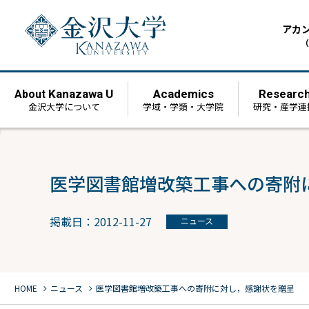
アカ
（
Kanazawa U
Academics
Researc
About
金沢大学について
学域・学類・大学院
研究・産学連
医学図書館増改築工事への寄附
掲載日：2012-11-27
ニュース
chevron_right
chevron_right
HOME
ニュース
医学図書館増改築工事への寄附に対し，感謝状を贈呈