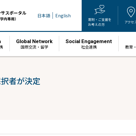
ンサスポータル
日本語
English
学内専用）
寄附・ご支援を
アクセ
お考えの方
h
Global Network
Social Engagement
携
国際交流・留学
社会連携
教育
採択者が決定