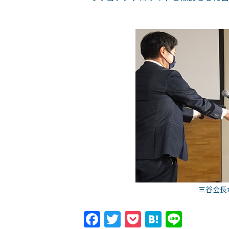
三谷会長
Facebook
Twitter
Pocket
Hatena
Line